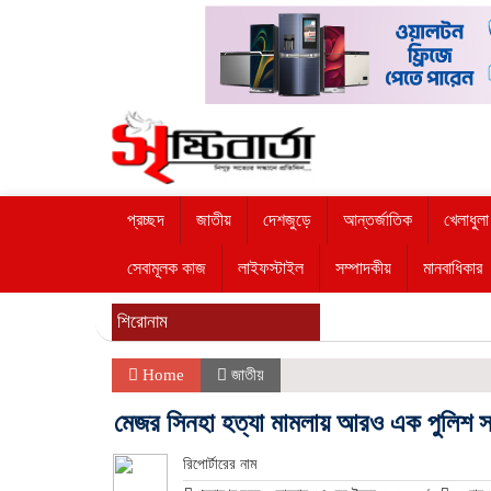
প্রচ্ছদ
জাতীয়
দেশজুড়ে
আন্তর্জাতিক
খেলাধুলা
সেবামূলক কাজ
লাইফস্টাইল
সম্পাদকীয়
মানবাধিকার
শিরোনাম
Home
জাতীয়
মেজর সিনহা হত্যা মামলায় আরও এক পুলিশ সদ
রিপোর্টারের নাম