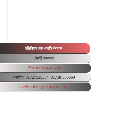
ইঞ্জিনিয়ার মোঃ ওয়ালি উল্লাহ
নির্বাহী সম্পাদক
নিউজ রুম :০২-৯০৩১৬৯৮
মোবাইল: 01727535354, 01758-353660
ই-মেইল: editor@sristybarta.com