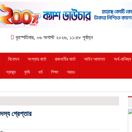
বৃহস্পতিবার, ০৬ অগাস্ট ২০২৬, ১১:৫৮ পূর্বাহ্ন
বিনোদন
সংস্থার বার্তা
রাজধানীর বার্তা
আইন আদালত
অর্থ-বানিজ্য
স্বাস্থ্য
কৃষি
ধর্ম
শিক্ষা
আরও
স্য গ্রেপ্তার