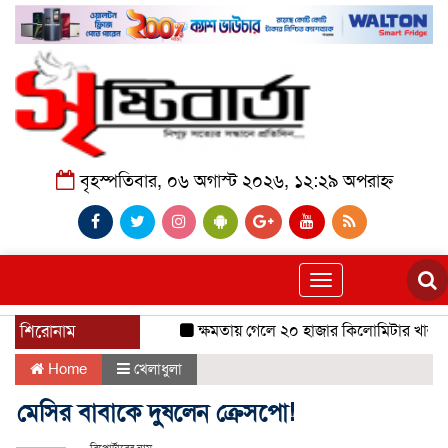
বৃহস্পতিবার, ০৬ অগাস্ট ২০২৬, ১২:২৯ অপরাহ্ন
Toggle
navigation
শিরোনাম
ক্ষমতায় গেলে ২০ হাজার কিলোমিটার খাল খনন
Home
খেলাধুলা
মেসির বাবাকে দুষলেন ক্রেসপো!