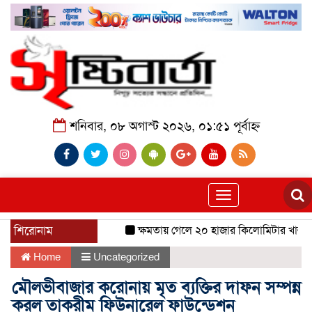
শনিবার, ০৮ অগাস্ট ২০২৬, ০১:৫১ পূর্বাহ্ন
Toggle
navigation
শিরোনাম
ক্ষমতায় গেলে ২০ হাজার কিলোমিটার খাল খনন
Home
Uncategorized
মৌলভীবাজার করোনায় মৃত ব্যক্তির দাফন সম্পন্ন
করল তাকরীম ফিউনারেল ফাউন্ডেশন