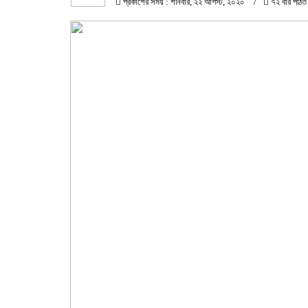
প্রকাশের সময় : শনিবার, ২২ আগস্ট, ২০২০
৭২ বার পঠিত