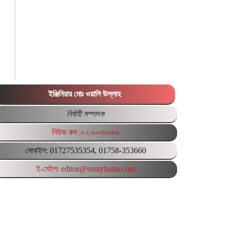
ইঞ্জিনিয়ার মোঃ ওয়ালি উল্লাহ
নির্বাহী সম্পাদক
নিউজ রুম :০২-৯০৩১৬৯৮
মোবাইল: 01727535354, 01758-353660
ই-মেইল: editor@sristybarta.com