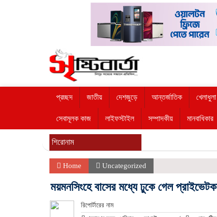
প্রচ্ছদ
জাতীয়
দেশজুড়ে
আন্তর্জাতিক
খেলাধুলা
সেবামূলক কাজ
লাইফস্টাইল
সম্পাদকীয়
মানবাধিকার
শিরোনাম
Home
Uncategorized
ময়মনসিংহে বাসের মধ্যে ঢুকে গেল প্রাইভেট
রিপোর্টারের নাম