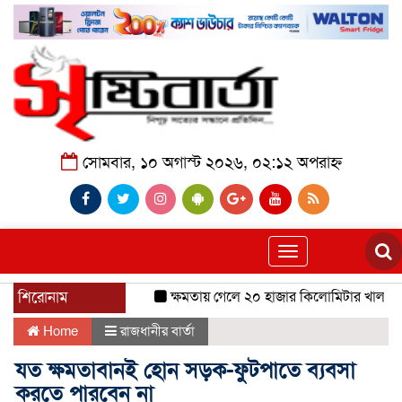
সোমবার, ১০ অগাস্ট ২০২৬, ০২:১২ অপরাহ্ন
Toggle
navigation
শিরোনাম
ক্ষমতায় গেলে ২০ হাজার কিলোমিটার খাল খনন হ
Home
রাজধানীর বার্তা
যত ক্ষমতাবানই হোন সড়ক-ফুটপাতে ব্যবসা
করতে পারবেন না