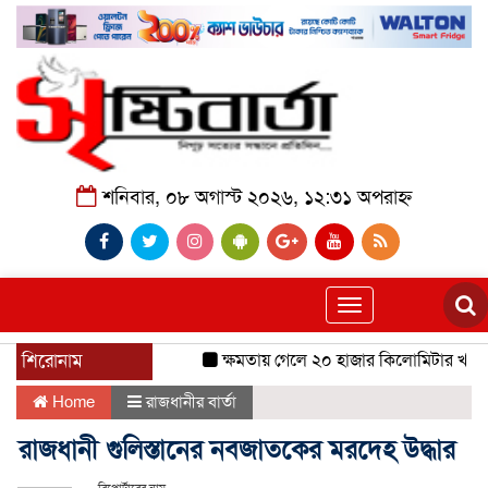
শনিবার, ০৮ অগাস্ট ২০২৬, ১২:৩১ অপরাহ্ন
Toggle
navigation
শিরোনাম
ক্ষমতায় গেলে ২০ হাজার কিলোমিটার খাল খন
Home
রাজধানীর বার্তা
রাজধানী গুলিস্তানের নবজাতকের মরদেহ উদ্ধার