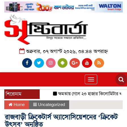
শুক্রবার, ০৭ অগাস্ট ২০২৬, ০৪:৪৪ অপরাহ্ন
Toggle
navigation
শিরোনাম
ক্ষমতায় গেলে ২০ হাজার কিলোমিটার খাল খন
Home
Uncategorized
রাজবাড়ী ক্রিকেটার্স অ্যাসোসিয়েশনের ‘ক্রিকেট
উৎসব’ অনুষ্ঠিত