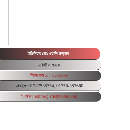
ইঞ্জিনিয়ার মোঃ ওয়ালি উল্লাহ
নির্বাহী সম্পাদক
নিউজ রুম :০২-৯০৩১৬৯৮
মোবাইল: 01727535354, 01758-353660
ই-মেইল: editor@sristybarta.com