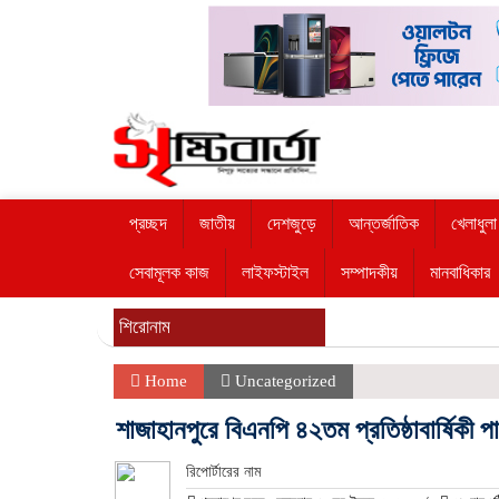
প্রচ্ছদ
জাতীয়
দেশজুড়ে
আন্তর্জাতিক
খেলাধুলা
সেবামূলক কাজ
লাইফস্টাইল
সম্পাদকীয়
মানবাধিকার
শিরোনাম
Home
Uncategorized
শাজাহানপুরে বিএনপি ৪২তম প্রতিষ্ঠাবার্ষিকী প
রিপোর্টারের নাম