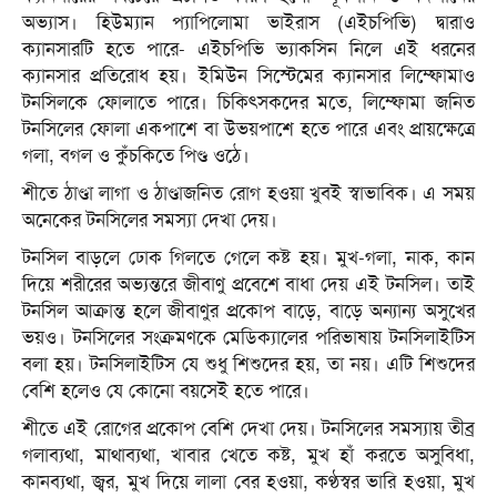
অভ্যাস। হিউম্যান প্যাপিলোমা ভাইরাস (এইচপিভি) দ্বারাও
ক্যানসারটি হতে পারে- এইচপিভি ভ্যাকসিন নিলে এই ধরনের
ক্যানসার প্রতিরোধ হয়। ইমিউন সিস্টেমের ক্যানসার লিম্ফোমাও
টনসিলকে ফোলাতে পারে। চিকিৎসকদের মতে, লিম্ফোমা জনিত
টনসিলের ফোলা একপাশে বা উভয়পাশে হতে পারে এবং প্রায়ক্ষেত্রে
গলা, বগল ও কুঁচকিতে পিণ্ড ওঠে।
শীতে ঠাণ্ডা লাগা ও ঠাণ্ডাজনিত রোগ হওয়া খুবই স্বাভাবিক। এ সময়
অনেকের টনসিলের সমস্যা দেখা দেয়।
টনসিল বাড়লে ঢোক গিলতে গেলে কষ্ট হয়। মুখ-গলা, নাক, কান
দিয়ে শরীরের অভ্যন্তরে জীবাণু প্রবেশে বাধা দেয় এই টনসিল। তাই
টনসিল আক্রান্ত হলে জীবাণুর প্রকোপ বাড়ে, বাড়ে অন্যান্য অসুখের
ভয়ও। টনসিলের সংক্রমণকে মেডিক্যালের পরিভাষায় টনসিলাইটিস
বলা হয়। টনসিলাইটিস যে শুধু শিশুদের হয়, তা নয়। এটি শিশুদের
বেশি হলেও যে কোনো বয়সেই হতে পারে।
শীতে এই রোগের প্রকোপ বেশি দেখা দেয়। টনসিলের সমস্যায় তীব্র
গলাব্যথা, মাথাব্যথা, খাবার খেতে কষ্ট, মুখ হাঁ করতে অসুবিধা,
কানব্যথা, জ্বর, মুখ দিয়ে লালা বের হওয়া, কণ্ঠস্বর ভারি হওয়া, মুখ