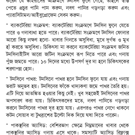
করেন যে ভাইরাসের আক্রমণে টনসিল ফুলে গেছে, তাহলে স্বস্তি
পেতে প্রচুর পানি পান করুন, লবণ পানির গড়গড়া করুন এবং
প্যারাসিটামল/আইবুপ্রোফেন সেবন করুন।
* ব্যাকটেরিয়া সংক্রমণ: ব্যাকটেরিয়া সংক্রমণে টনসিল ফুলে যেতে
পারে ও গলাব্যথা হতে পারে। ব্যাকটেরিয়া সংক্রমণে টনসিল ফোলার
আরো কিছু লক্ষণ হলো- খাবার গিলতে অসুবিধা, মুখে দুর্গন্ধ ও মুখ
হাঁ করতে অসুবিধা। চিকিৎসা না করলে ব্যাকটেরিয়া সংক্রমণ জনিত
টনসিলাইটিস আরো জটিল সংক্রমণে রূপ নিতে পারে এবং গলায়
পুঁজ জমতে পারে। ১০ দিনের মধ্যে উপসর্গ দূর না হলে চিকিৎসকের
শরণাপন্ন হোন।
* টনসিলে পাথর: টনসিলে পাথর হলে টনসিল ফুলে যায় এবং গলায়
ভরাট অনুভব হয়। টনসিলের ফাঁকে খাদ্যকণা জমে পাথর তৈরি হয়।
এটি নিয়ে আতঙ্কিত হওয়ার কিছু নেই। খুব সহজেই টনসিলের পাথর
অপসারণ করা যায়। চিকিৎসকদের মতে, লবণ পানিতে গড়গড়া
করলে টনসিলের পাথর দূর হয়ে যায়। এরপরও পাথর লেগে থাকলে
কটন সোয়াব বা টুথব্রাশের উল্টো দিক দিয়ে ঘষা দিতে পারেন।
* পাকস্থলির অ্যাসিড: বেশিরভাগ ক্ষেত্রে নিম্নমানের খাবার থেকে
পাকস্থলির অ্যাসিড গলায় এসে থাকে। সমস্যাটি অ্যাসিড রিফ্লাক্স