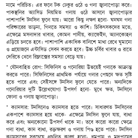
নামে পরিচিত। এর ফলে টক ঢেকুর ওঠে ও গলা জ্বালাপোড়া করে।
পাকস্থলির অ্যাসিড নিয়মিত গলায় ওঠে আসলে জ্বালাপোড়ার
পাশাপাশি টনসিল ফুলে যায়। আরো কিছু লক্ষণ হলো- ঘনঘন গলা
পরিষ্কারের তাড়না, গিলতে সমস্যা ও কাশি। চিকিৎসকদের মতে,
এক্ষেত্রে মসলাদার খাবার, কোমল পানীয়, ক্যাফেইন, অ্যালকোহল
এড়িয়ে চলতে হবে। পাশাপাশি একাধিক বালিশে মাথা রেখে ঘুমানো
ও প্রয়োজনে এন্টাসিড সেবন করতে হবে। উচ্চ চর্বির খাবার ও রাতে
দেরিতে খেলে রিফ্লাক্সের সমস্যা বেড়ে যায়।
* যৌনবাহিত রোগ: সিফিলিস ও গনোরিয়া উভয়েই গলাকে আক্রান্ত
করতে পারে। সিফিলিসের প্রাথমিক পর্যায়ে গলার পেছনে ক্ষত সৃষ্টি
হতে পারে এবং সেইসঙ্গে টনসিল ফুলে যেতে পারে। অন্যদিকে
গনোরিয়ার দুটি উল্লেখযোগ্য উপসর্গ হলো- মুখে ক্ষত, টনসিলে
ফোলা ও গলায় জ্বালাপোড়া।
* ক্যানসার: টনসিলেও ক্যানসার হতে পারে। সাধারণত টনসিলের
একপাশে ক্যানসার হয়ে থাকে- এক্ষেত্রে টনসিল ফুলে যায়, ব্যথা
করে এবং অন্যকোনো উপসর্গ থাকে না। তবে কারো কারো ক্ষেত্রে
গলা ব্যথা, কান ব্যথা, রক্তক্ষরণ ও গলায় পিণ্ড হতে পারে। টনসিল
ক্যানসারের সবচেয়ে প্রচলিত কারণ হলো- ধূমপান ও মদপানের