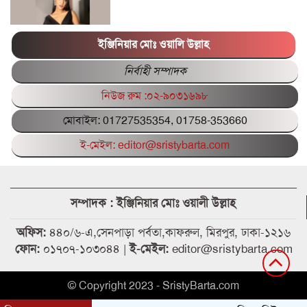
ইঞ্জিনিয়ার মোঃ ওয়ালি উল্লাহ
পিএসসির সাবেক গাড়িচালক আবেদ আলীর
ছেলে সিয়াম গ্রেপ্তার
নির্বাহী সম্পাদক
নিউজ রুম :০২-৯০৩১৬৯৮
বাংলাদেশের পরিবর্তনে গনভোটে হ্যাঁ ভোট
মোবাইল: 01727535354, 01758-353660
জরুরি: সাখাওয়াত হোসেন
ই-মেইল: editor@sristybarta.com
ফ্যাসিস্ট আমলে বিদ্যুৎ খাতের দুর্নীতি:
লুটপাট ভয়াবহ আদানির চুক্তি রাষ্ট্রবিরোধী
সম্পাদক : ইঞ্জিনিয়ার মোঃ ওয়ালী উল্লাহ
অফিস:
৪৪০/৬-এ,সেনপাড়া পর্বতা,কাফরুল, মিরপুর, ঢাকা-১২১৬
শিক্ষিকাকে গলা কেটে হত্যাচেষ্টা, সাবেক স্বামী
ফোন:
০১৭০৭-১০৩০৪৪ |
ই-মেইল:
editor@sristybarta.com
গ্রেফতার
© Copyright 2023 - SristyBarta.com