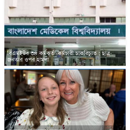
বিএমইউর ৩৪ কর্মকর্তা-কর্মচারী চাকরিচ্যুত : ছাত্র-
জনতার ওপর হামলা