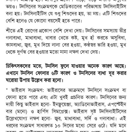
ভয়ও। টনসিলের সংক্রমণকে মেডিক্যালের পরিভাষায় টনসিলাইটিস
বলা হয়। টনসিলাইটিস যে শুধু শিশুদের হয়, তা নয়। এটি শিশুদের
বেশি হলেও যে কোনো বয়সেই হতে পারে।
শীতে এই রোগের প্রকোপ বেশি দেখা দেয়। টনসিলের সমস্যায় তীব্র
গলাব্যথা, মাথাব্যথা, খাবার খেতে কষ্ট, মুখ হাঁ করতে অসুবিধা,
কানব্যথা, জ্বর, মুখ দিয়ে লালা বের হওয়া, কণ্ঠস্বর ভারি হওয়া, মুখ
থেকে দুর্গন্ধ বের হওয়ার মতো নানা লক্ষণ দেখা দেয়।
চিকিৎসকদের মতে, টনসিল ফুলে যাওয়ার অনেক কারণ আছে।
এখানে টনসিল ফোলার ৬টি কারণ ও টনসিলের ব্যথা দূর করার
ঘরোয়া উপায় উল্লেখ করা হলো।
* ভাইরাস সংক্রমণ: ভাইরাসের আক্রমণে টনসিলে সংক্রমণ বা
ফোলা হতে পারে এবং এটা খুবই প্রচলিত কারণ। টনসিলের জন্য
দায়ী কিছু ভাইরাস হলো- ইনফ্লুয়েঞ্জা, অ্যাডিনোভাইরাস, এপস্টেইন
বার (মনো) ও হার্পিস সিমপ্লেক্স। ভাইরাস সৃষ্ট টনসিলাইটিসের
উল্লেখযোগ্য লক্ষণ হলো- জ্বর, মাথাব্যথা, সর্দি ও গলাব্যথা। এই
ধরনের সংক্রমণ সাধারণত ১০ দিনের মধ্যে সেরে ওঠে। যদি মনে