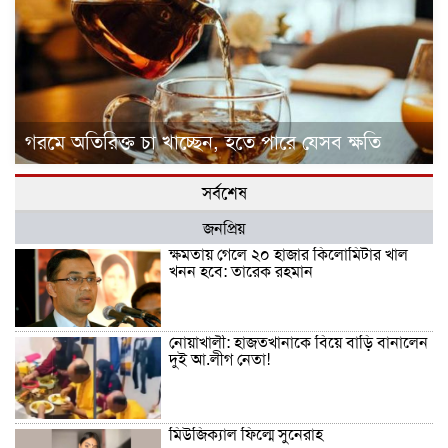
গরমে অতিরিক্ত চা খাচ্ছেন, হতে পারে যেসব ক্ষতি
সর্বশেষ
জনপ্রিয়
ক্ষমতায় গেলে ২০ হাজার কিলোমিটার খাল
খনন হবে: তারেক রহমান
নোয়াখালী: হাজতখানাকে বিয়ে বাড়ি বানালেন
দুই আ.লীগ নেতা!
মিউজিক্যাল ফিল্মে সুনেরাহ