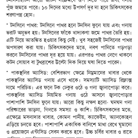
টনসিলাইটিস আরো জটিল সংক্রমণে রূপ নিতে পারে এবং গলায়
পুঁজ জমতে পারে। ১০ দিনের মধ্যে উপসর্গ দূর না হলে চিকিৎসকের
শরণাপন্ন হোন।
* টনসিলে পাথর: টনসিলে পাথর হলে টনসিল ফুলে যায় এবং গলায়
ভরাট অনুভব হয়। টনসিলের ফাঁকে খাদ্যকণা জমে পাথর তৈরি হয়।
এটি নিয়ে আতঙ্কিত হওয়ার কিছু নেই। খুব সহজেই টনসিলের পাথর
অপসারণ করা যায়। চিকিৎসকদের মতে, লবণ পানিতে গড়গড়া
করলে টনসিলের পাথর দূর হয়ে যায়। এরপরও পাথর লেগে থাকলে
কটন সোয়াব বা টুথব্রাশের উল্টো দিক দিয়ে ঘষা দিতে পারেন।
* পাকস্থলির অ্যাসিড: বেশিরভাগ ক্ষেত্রে নিম্নমানের খাবার থেকে
পাকস্থলির অ্যাসিড গলায় এসে থাকে। সমস্যাটি অ্যাসিড রিফ্লাক্স
নামে পরিচিত। এর ফলে টক ঢেকুর ওঠে ও গলা জ্বালাপোড়া করে।
পাকস্থলির অ্যাসিড নিয়মিত গলায় ওঠে আসলে জ্বালাপোড়ার
পাশাপাশি টনসিল ফুলে যায়। আরো কিছু লক্ষণ হলো- ঘনঘন গলা
পরিষ্কারের তাড়না, গিলতে সমস্যা ও কাশি। চিকিৎসকদের মতে,
এক্ষেত্রে মসলাদার খাবার, কোমল পানীয়, ক্যাফেইন, অ্যালকোহল
এড়িয়ে চলতে হবে। পাশাপাশি একাধিক বালিশে মাথা রেখে ঘুমানো
ও প্রয়োজনে এন্টাসিড সেবন করতে হবে। উচ্চ চর্বির খাবার ও রাতে