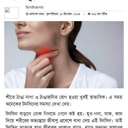
রিপোর্টারের নাম
প্রকাশের সময় : বৃহস্পতিবার, ১২ ডিসেম্বর, ২০২৪
২৪১ বার পঠিত
শীতে ঠাণ্ডা লাগা ও ঠাণ্ডাজনিত রোগ হওয়া খুবই স্বাভাবিক। এ সময়
অনেকের টনসিলের সমস্যা দেখা দেয়।
টনসিল বাড়লে ঢোক গিলতে গেলে কষ্ট হয়। মুখ-গলা, নাক, কান
দিয়ে শরীরের অভ্যন্তরে জীবাণু প্রবেশে বাধা দেয় এই টনসিল। তাই
টনসিল আক্রান্ত হলে জীবাণুর প্রকোপ বাড়ে, বাড়ে অন্যান্য অসুখের