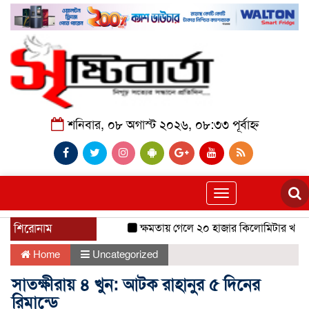
শনিবার, ০৮ অগাস্ট ২০২৬, ০৮:৩৩ পূর্বাহ্ন
Toggle
navigation
শিরোনাম
ক্ষমতায় গেলে ২০ হাজার কিলোমিটার খাল খন
Home
Uncategorized
সাতক্ষীরায় ৪ খুন: আটক রাহানুর ৫ দিনের
রিমান্ডে