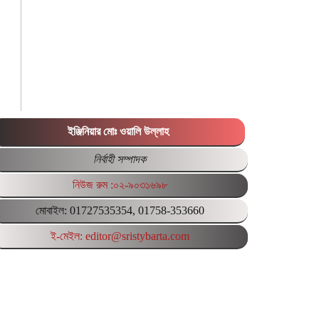
ইঞ্জিনিয়ার মোঃ ওয়ালি উল্লাহ
নির্বাহী সম্পাদক
নিউজ রুম :০২-৯০৩১৬৯৮
মোবাইল: 01727535354, 01758-353660
ই-মেইল: editor@sristybarta.com