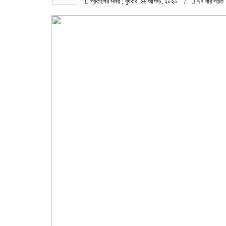
প্রকাশের সময় : বুধবার, ২৬ আগস্ট, ২০২০
৭৭ বার পঠিত