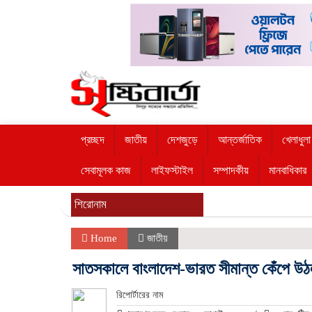
প্রচ্ছদ
জাতীয়
দেশজুড়ে
আন্তর্জাতিক
খেলাধুলা
সেবামূলক কাজ
লাইফস্টাইল
সম্পাদকীয়
মানবাধিকার
শিরোনাম
Home
জাতীয়
সাতসকালে বাংলাদেশ-ভারত সীমান্ত কেঁপে উঠ
রিপোর্টারের নাম