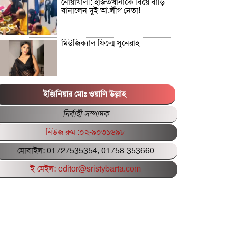
নোয়াখালী: হাজতখানাকে বিয়ে বাড়ি
বানালেন দুই আ.লীগ নেতা!
মিউজিক্যাল ফিল্মে সুনেরাহ
পিএসসির সাবেক গাড়িচালক আবেদ
আলীর ছেলে সিয়াম গ্রেপ্তার
ইঞ্জিনিয়ার মোঃ ওয়ালি উল্লাহ
নির্বাহী সম্পাদক
বাংলাদেশের পরিবর্তনে গনভোটে হ্যাঁ
নিউজ রুম :০২-৯০৩১৬৯৮
ভোট জরুরি: সাখাওয়াত হোসেন
মোবাইল: 01727535354, 01758-353660
ফ্যাসিস্ট আমলে বিদ্যুৎ খাতের দুর্নীতি:
ই-মেইল: editor@sristybarta.com
লুটপাট ভয়াবহ আদানির চুক্তি
রাষ্ট্রবিরোধী
শিক্ষিকাকে গলা কেটে হত্যাচেষ্টা,
সাবেক স্বামী গ্রেফতার