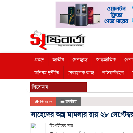
প্রচ্ছদ
জাতীয়
দেশজুড়ে
আন্তর্জাতিক
খেলা
অনিয়ম-দুর্নীতি
সেবামূলক কাজ
লাইফস্টাইল
শিরোনাম
Home
জাতীয়
সাহেদের অস্ত্র মামলার রায় ২৮ সেপ্টেম্ব
রিপোর্টারের নাম