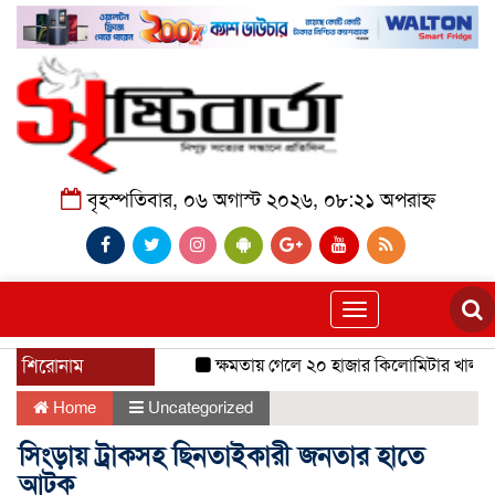
বৃহস্পতিবার, ০৬ অগাস্ট ২০২৬, ০৮:২১ অপরাহ্ন
Toggle
navigation
শিরোনাম
ক্ষমতায় গেলে ২০ হাজার কিলোমিটার খাল খনন 
Home
Uncategorized
সিংড়ায় ট্রাকসহ ছিনতাইকারী জনতার হাতে
আটক