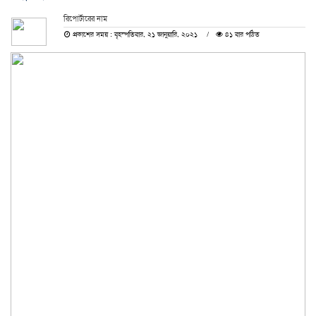
রিপোর্টারের নাম
প্রকাশের সময় : বৃহস্পতিবার, ২১ জানুয়ারি, ২০২১
৪১ বার পঠিত