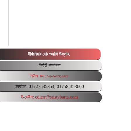
ইঞ্জিনিয়ার মোঃ ওয়ালি উল্লাহ
নির্বাহী সম্পাদক
নিউজ রুম :০২-৯০৩১৬৯৮
মোবাইল: 01727535354, 01758-353660
ই-মেইল: editor@sristybarta.com