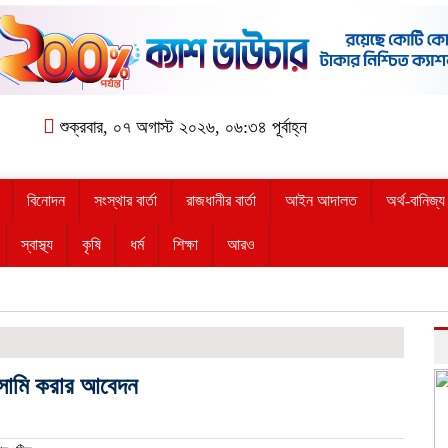
শুক্রবার, ০৭ অগাস্ট ২০২৬, ০৬:৩৪ পূর্বাহ্ন
বিনোদন
সংস্থার বার্তা
রাজধানীর বার্তা
আইন আদালত
অর্থ-বানিজ্য
স্বাস্থ্য
কৃষি
ধর্ম
শিক্ষা
আরও
আসামি করার আবেদন