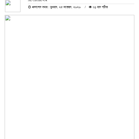
রিপোর্টারের নাম
প্রকাশের সময় : বুধবার, ২৫ নভেম্বর, ২০২০
৬১ বার পঠিত