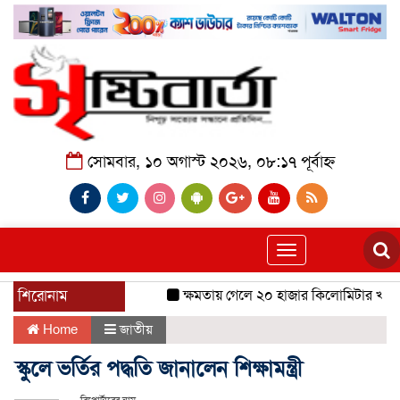
সোমবার, ১০ অগাস্ট ২০২৬, ০৮:১৭ পূর্বাহ্ন
Toggle
navigation
শিরোনাম
ক্ষমতায় গেলে ২০ হাজার কিলোমিটার খাল খন
Home
জাতীয়
স্কুলে ভর্তির পদ্ধতি জানালেন শিক্ষামন্ত্রী