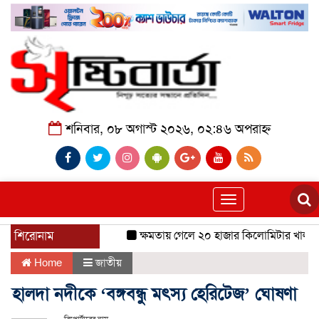
শনিবার, ০৮ অগাস্ট ২০২৬, ০২:৪৬ অপরাহ্ন
Toggle
navigation
শিরোনাম
ক্ষমতায় গেলে ২০ হাজার কিলোমিটার খাল খনন
Home
জাতীয়
হালদা নদীকে ‘বঙ্গবন্ধু মৎস্য হেরিটেজ’ ঘোষণা