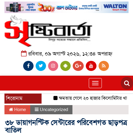
রবিবার, ০৯ অগাস্ট ২০২৬, ১২:৩৪ অপরাহ্ন
Toggle
navigation
শিরোনাম
ক্ষমতায় গেলে ২০ হাজার কিলোমিটার খাল খনন
Home
Uncategorized
৩৮ ডায়াগনস্টিক সেন্টারের পরিবেশগত ছাড়পত্র
বাতিল