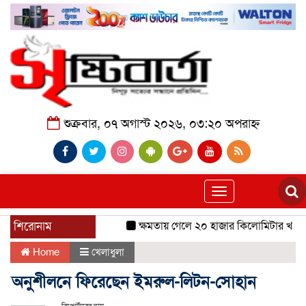
শুক্রবার, ০৭ অগাস্ট ২০২৬, ০৩:২০ অপরাহ্ন
Toggle
navigation
শিরোনাম
ক্ষমতায় গেলে ২০ হাজার কিলোমিটার খাল খ
Home
খেলাধুলা
অনুশীলনে ফিরেছেন ইমরুল-লিটন-সোহান