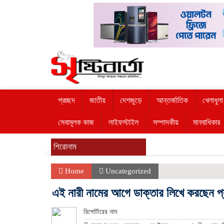
প্রচ্ছদ
জাতীয়
দেশজুড়ে
আন্তর্জাতিক
খেলাধুলা
সেবামূলক কাজ
লাইফস্টাইল
সম্পাদকীয়
মানবাধিকার
শিরোনাম
Home
Uncategorized
এই নারী নামের আগে ডাক্তার লিখে করছেন প্
রিপোর্টারের নাম