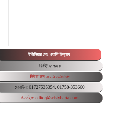
ইঞ্জিনিয়ার মোঃ ওয়ালি উল্লাহ
নির্বাহী সম্পাদক
নিউজ রুম :০২-৯০৩১৬৯৮
মোবাইল: 01727535354, 01758-353660
ই-মেইল: editor@sristybarta.com