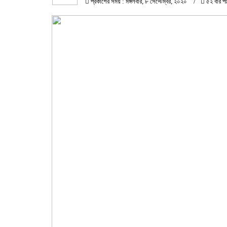
প্রকাশের সময় : মঙ্গলবার, ৮ সেপ্টেম্বর, ২০২০
৫২ বার প