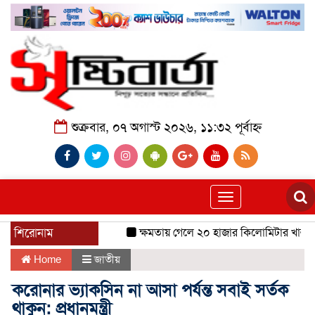
শুক্রবার, ০৭ অগাস্ট ২০২৬, ১১:৩২ পূর্বাহ্ন
Toggle
navigation
শিরোনাম
ক্ষমতায় গেলে ২০ হাজার কিলোমিটার খাল খনন
Home
জাতীয়
করোনার ভ্যাকসিন না আসা পর্যন্ত সবাই সর্তক
থাকুন: প্রধানমন্ত্রী