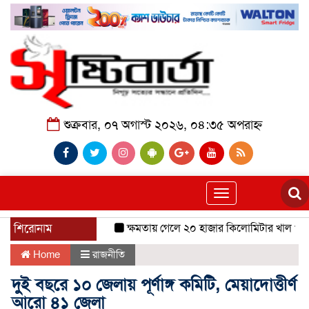
শুক্রবার, ০৭ অগাস্ট ২০২৬, ০৪:৩৫ অপরাহ্ন
Toggle
navigation
শিরোনাম
ক্ষমতায় গেলে ২০ হাজার কিলোমিটার খাল খনন হব
Home
রাজনীতি
দুই বছরে ১০ জেলায় পূর্ণাঙ্গ কমিটি, মেয়াদোত্তীর্ণ
আরো ৪১ জেলা