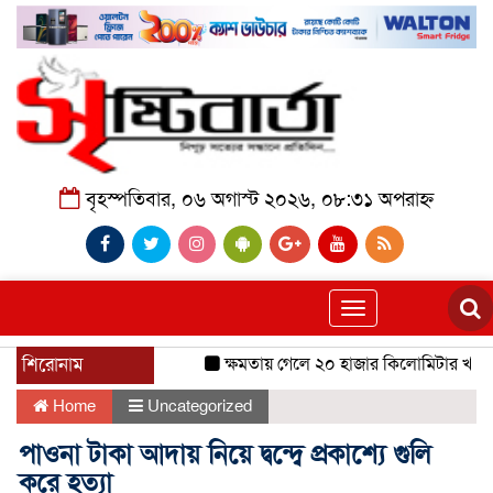
বৃহস্পতিবার, ০৬ অগাস্ট ২০২৬, ০৮:৩১ অপরাহ্ন
Toggle
navigation
শিরোনাম
ক্ষমতায় গেলে ২০ হাজার কিলোমিটার খাল খন
Home
Uncategorized
পাওনা টাকা আদায় নিয়ে দ্বন্দ্বে প্রকাশ্যে গুলি
করে হত্যা