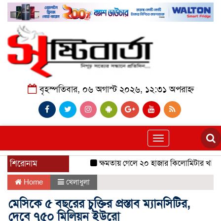
বৃহস্পতিবার, ০৬ অগাস্ট ২০২৬, ১২:৩১ অপরাহ্ন
Toggle
navigation
শিরোনাম
ক্ষমতায় গেলে ২০ হাজার কিলোমিটার খাল খনন
Home
খেলাধুলা
মেসিকে ৫ বছরের চুক্তির প্রস্তাব ম্যানসিটির,
দেবে ৭৫০ মিলিয়ন ইউরো